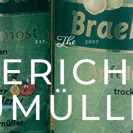
EST.
2007
ERICH
UMÜLL