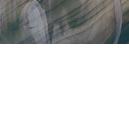
E
e Jausenspezialitäten
rich Aumüller 
hes Ambiente findet
2007. Der Most
llers Donautaler
und bietet Pla
enführungen ab 12
bietet Kellerf
1,5 Stunden Fü
 der Donautaler
modernsten Mostkelle
Fahrt mit dem hausei
Busse sind bei uns "
erl, verschiedene
h. Aufstriche,
Wir freuen uns auf E
,50.
FAMILIE AUMÜLLE