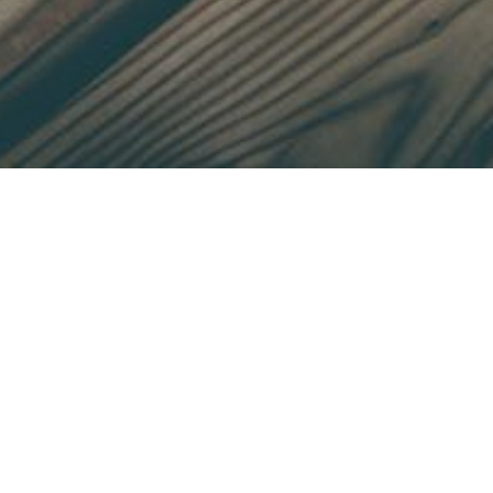
ist diplomierter Mostsommelier seit
keller liegt direkt naeben der Donau
tz für ca. 50 Personen. Erich Aumüller
ührungen und Mostverkostungen an.
hrungen und Verkostung in einer der
reien Österreichs. Optional ist eine
genen Bummelzug zur Kellerei möglich.
Herzlich Willkommen".
uren Besuch!
R