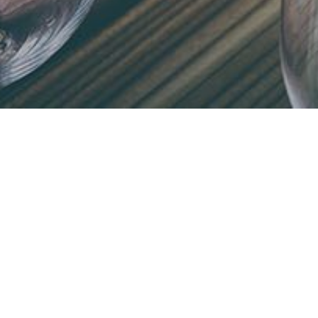
P
reisgekrönte Mostprodukte, fein
aus der Region und ein gemütlic
man in Mostsommelier Erich Aumü
Mostkellerei in Obermühl. Grupp
Personen möglich!
1,5 Stunden Führung mit Verkostung in
Mostkellerei pro Person
Euro
9,50.
Heurigenjause: Bratl, geselechte Ripp
Käse, Speck, kleine Schnitzerl, versc
reichlich Garnitur inkl. Brot
Euro 10