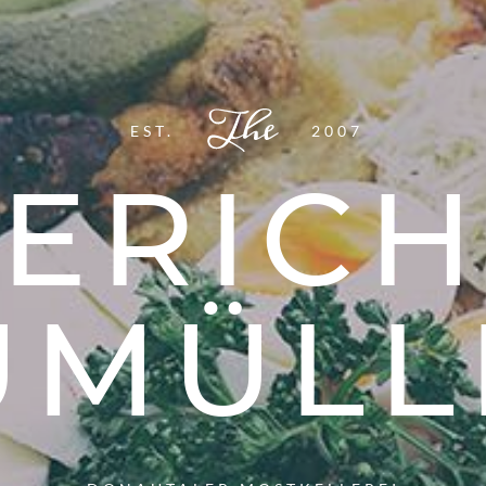
EST.
2007
ERICH
UMÜLL